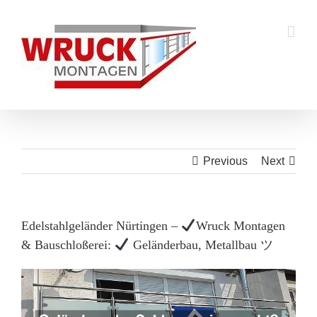
Skip
to
content
Previous
Next
Edelstahlgeländer Nürtingen –
Wruck Montagen
& Bauschloßerei:
Geländerbau, Metallbau ツ