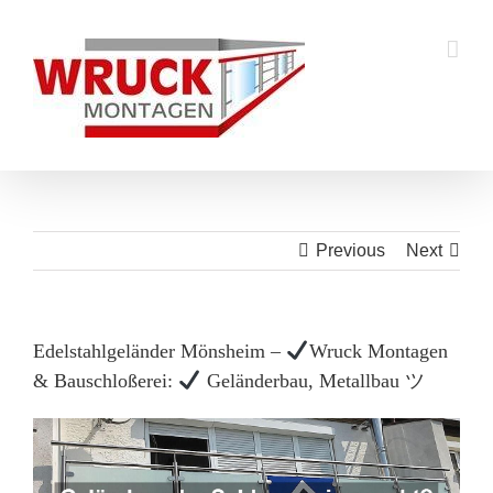
Skip
to
content
Previous
Next
Edelstahlgeländer Mönsheim –
Wruck Montagen
& Bauschloßerei:
Geländerbau, Metallbau ツ