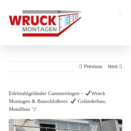
Skip
to
content
Previous
Next
Edelstahlgeländer Gammertingen –
Wruck
Montagen & Bauschloßerei:
Geländerbau,
Metallbau ツ